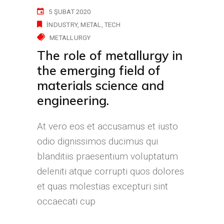
5 ŞUBAT 2020
INDUSTRY
METAL
TECH
METALLURGY
The role of metallurgy in
the emerging field of
materials science and
engineering.
At vero eos et accusamus et iusto
odio dignissimos ducimus qui
blanditiis praesentium voluptatum
deleniti atque corrupti quos dolores
et quas molestias excepturi sint
occaecati cup