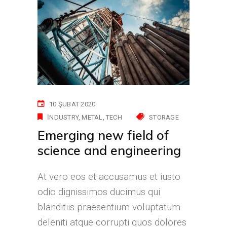
10 ŞUBAT 2020
INDUSTRY
METAL
TECH
STORAGE
Emerging new field of
science and engineering
At vero eos et accusamus et iusto
odio dignissimos ducimus qui
blanditiis praesentium voluptatum
deleniti atque corrupti quos dolores