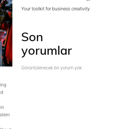
Your toolkit for business creativity
Son
yorumlar
Görüntülenecek bir yorum yok.
cing
ud
 in
tatem