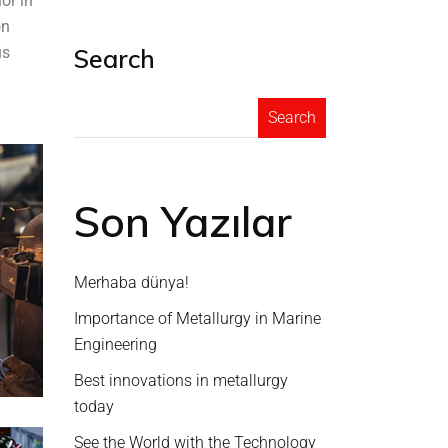
or in
on
Search
us
Search
Son Yazılar
Merhaba dünya!
Importance of Metallurgy in Marine
Engineering
Best innovations in metallurgy
today
See the World with the Technology