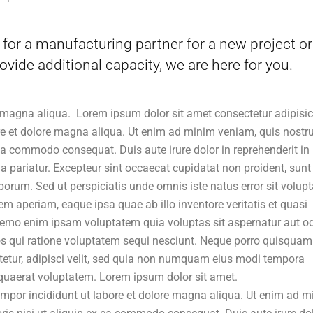
for a manufacturing partner for a new project or
ovide additional capacity, we are here for you.
 magna aliqua. Lorem ipsum dolor sit amet consectetur adipisi
ore et dolore magna aliqua. Ut enim ad minim veniam, quis nostr
 ea commodo consequat. Duis aute irure dolor in reprehenderit in
lla pariatur. Excepteur sint occaecat cupidatat non proident, sunt
aborum. Sed ut perspiciatis unde omnis iste natus error sit volup
aperiam, eaque ipsa quae ab illo inventore veritatis et quasi
 Nemo enim ipsam voluptatem quia voluptas sit aspernatur aut od
s qui ratione voluptatem sequi nesciunt. Neque porro quisquam 
tetur, adipisci velit, sed quia non numquam eius modi tempora
quaerat voluptatem. Lorem ipsum dolor sit amet.
tempor incididunt ut labore et dolore magna aliqua. Ut enim ad 