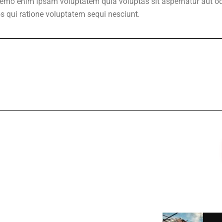
 Nemo enim ipsam voluptatem quia voluptas sit aspernatur aut od
s qui ratione voluptatem sequi nesciunt.