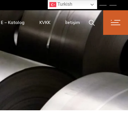
Turkish
li Tel
Kurumsal Politikalar
sır
Kvkk başvuru formu
E – Katalog
KVKK
İletişim
vi
Kurumsal Politikalar
li Çivi
Kvkk başvuru formu
ivi
Tel
kilmis Tavlı Tel
avlı Tel