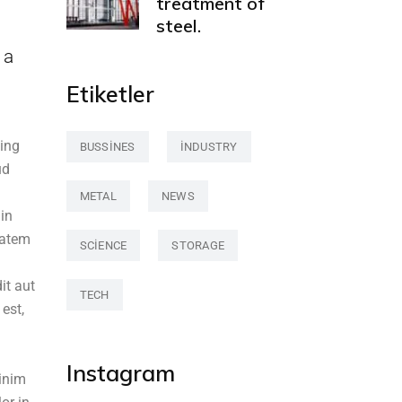
treatment of
steel.
 a
Etiketler
cing
BUSSINES
INDUSTRY
ud
METAL
NEWS
 in
tatem
SCIENCE
STORAGE
it aut
TECH
est,
Instagram
minim