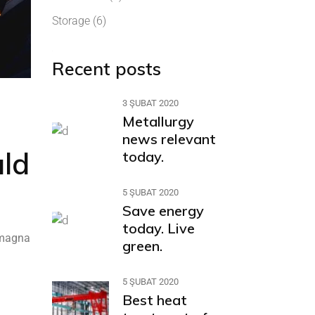
Storage
(6)
Recent posts
3 ŞUBAT 2020
Metallurgy
news relevant
uld
today.
5 ŞUBAT 2020
Save energy
today. Live
e magna
green.
5 ŞUBAT 2020
Best heat