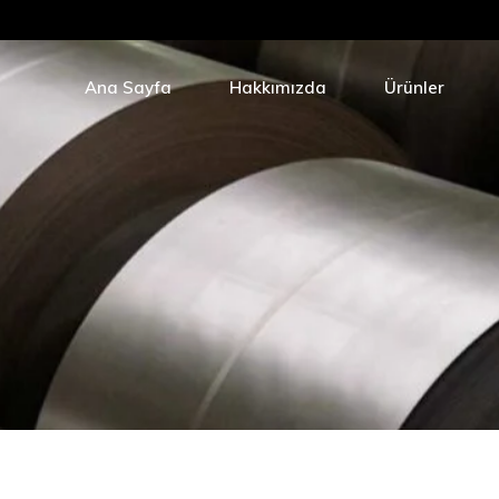
Galvaniz
Çelik Ha
Ana Sayfa
Hakkımızda
Ürünler
Tavlı Tel
EPAL Çi
Galvanizli Tel
Tele Dizi
Çelik Hasır
Dökme Ç
Tavlı Tel
Dikenli 
EPAL Çivi
Soguk Çe
Tele Dizili Çivi
Dökme Çivi
Dikenli Tel
Soguk Çekilmis T