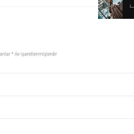
lanlar
*
ile işaretlenmişlerdir