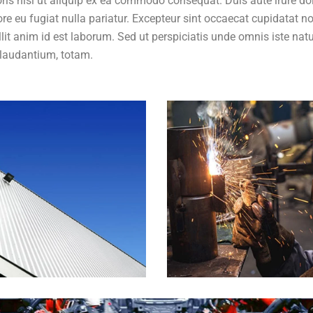
ris nisi ut aliquip ex ea commodo consequat. Duis aute irure dol
lore eu fugiat nulla pariatur. Excepteur sint occaecat cupidatat n
llit anim id est laborum. Sed ut perspiciatis unde omnis iste nat
laudantium, totam.