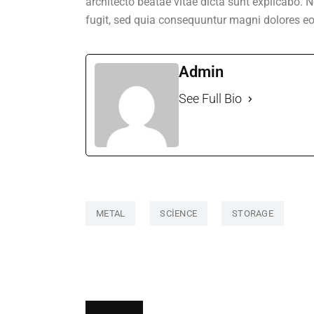
architecto beatae vitae dicta sunt explicabo.
fugit, sed quia consequuntur magni dolores eo
Admin
See Full Bio
METAL
SCIENCE
STORAGE