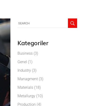
Kategoriler
Business
(3)
Genel
(1)
Industry
(3)
Managment
(3)
Materials
(18)
Metallurgy
(10)
Production
(4)