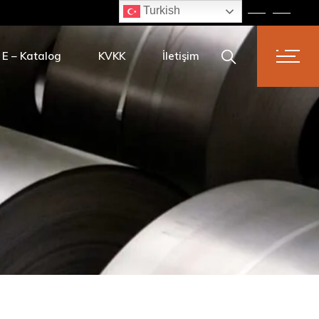
Turkish
li Tel
Kurumsal Politikalar
sır
Kvkk başvuru formu
E – Katalog
KVKK
İletişim
vi
Kurumsal Politikalar
li Çivi
Kvkk başvuru formu
ivi
Tel
kilmis Tavlı Tel
avlı Tel