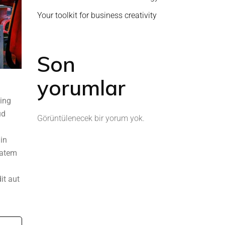
Your toolkit for business creativity
Son
yorumlar
cing
ud
Görüntülenecek bir yorum yok.
 in
tatem
it aut