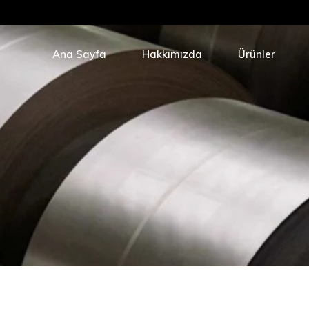
Galvaniz
Çelik Ha
Ana Sayfa
Hakkımızda
Ürünler
Tavlı Tel
EPAL Çi
Galvanizli Tel
Tele Dizi
Çelik Hasır
Dökme Ç
Tavlı Tel
Dikenli 
EPAL Çivi
Soguk Çe
Tele Dizili Çivi
Dökme Çivi
Dikenli Tel
Soguk Çekilmis T