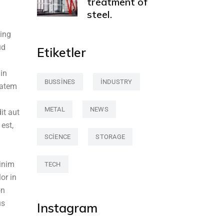
treatment of
steel.
cing
ud
Etiketler
 in
BUSSINES
INDUSTRY
tatem
METAL
NEWS
it aut
est,
SCIENCE
STORAGE
minim
TECH
or in
on
us
Instagram