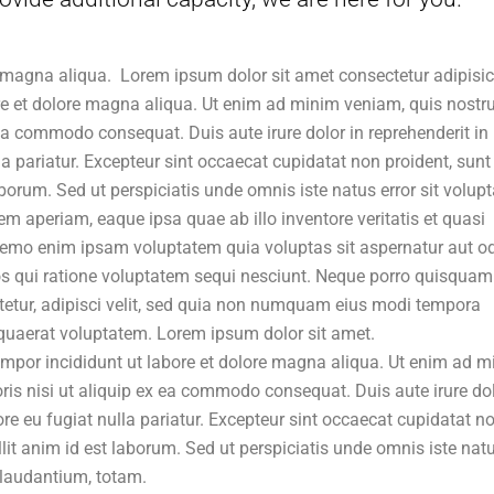
 magna aliqua. Lorem ipsum dolor sit amet consectetur adipisi
ore et dolore magna aliqua. Ut enim ad minim veniam, quis nostr
 ea commodo consequat. Duis aute irure dolor in reprehenderit in
lla pariatur. Excepteur sint occaecat cupidatat non proident, sunt
aborum. Sed ut perspiciatis unde omnis iste natus error sit volup
aperiam, eaque ipsa quae ab illo inventore veritatis et quasi
 Nemo enim ipsam voluptatem quia voluptas sit aspernatur aut od
s qui ratione voluptatem sequi nesciunt. Neque porro quisquam 
tetur, adipisci velit, sed quia non numquam eius modi tempora
quaerat voluptatem. Lorem ipsum dolor sit amet.
tempor incididunt ut labore et dolore magna aliqua. Ut enim ad 
ris nisi ut aliquip ex ea commodo consequat. Duis aute irure dol
lore eu fugiat nulla pariatur. Excepteur sint occaecat cupidatat n
llit anim id est laborum. Sed ut perspiciatis unde omnis iste nat
laudantium, totam.