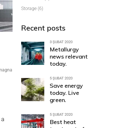
Storage
(6)
Recent posts
3 ŞUBAT 2020
Metallurgy
news relevant
today.
e magna
5 ŞUBAT 2020
Save energy
today. Live
green.
5 ŞUBAT 2020
 a
Best heat