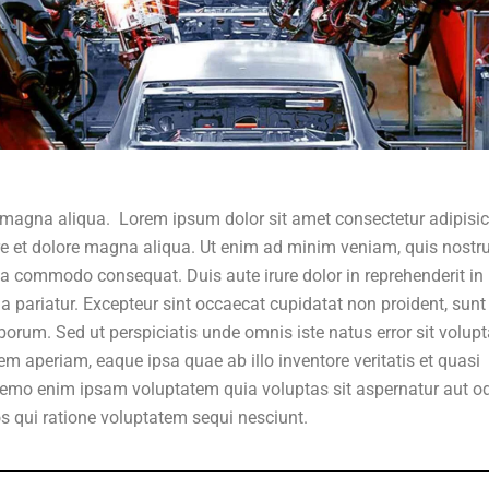
 magna aliqua. Lorem ipsum dolor sit amet consectetur adipisi
ore et dolore magna aliqua. Ut enim ad minim veniam, quis nostr
 ea commodo consequat. Duis aute irure dolor in reprehenderit in
lla pariatur. Excepteur sint occaecat cupidatat non proident, sunt
aborum. Sed ut perspiciatis unde omnis iste natus error sit volup
aperiam, eaque ipsa quae ab illo inventore veritatis et quasi
 Nemo enim ipsam voluptatem quia voluptas sit aspernatur aut od
s qui ratione voluptatem sequi nesciunt.